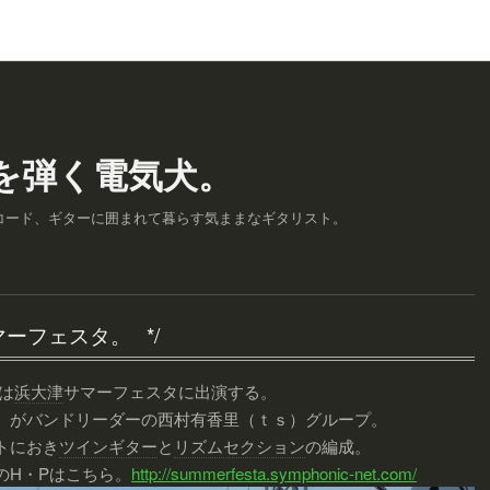
を弾く電気犬。
コード、ギターに囲まれて暮らす気ままなギタリスト。
マーフェスタ。
は
浜大津
サマーフェスタに出演する。
）がバンドリーダーの西村有香里（ｔｓ）グループ。
トにおき
ツインギター
と
リズムセクション
の編成。
のH・Pはこちら。
http://summerfesta.symphonic-net.com/