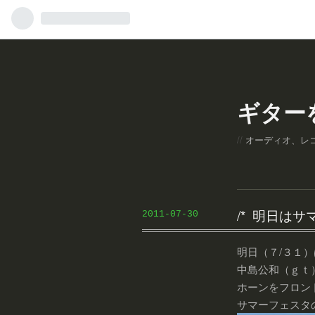
ギター
オーディオ、レ
明日はサ
2011
-
07
-
30
明日（７/３１）
中島公和（ｇｔ
ホーンをフロン
サマーフェスタ